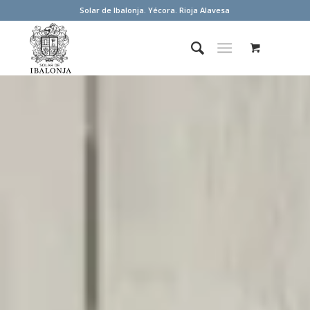
Solar de Ibalonja. Yécora. Rioja Alavesa