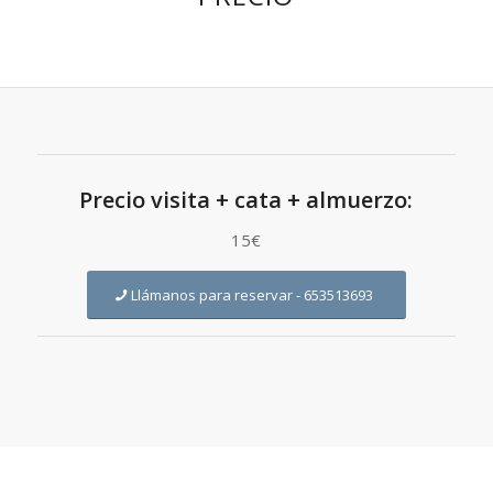
Precio visita + cata + almuerzo:
15€
Llámanos para reservar - 653513693