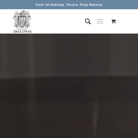
Solar de Ibalonja. Yécora. Rioja Alavesa